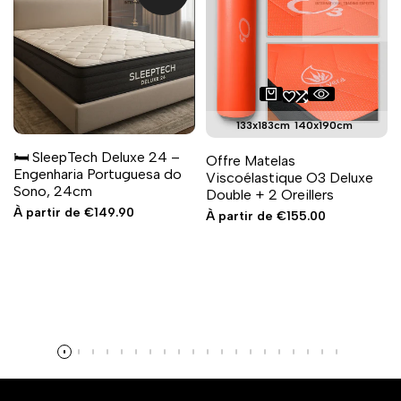
133x183cm
140x190cm
150x180cm
150x195cm
🛏️ SleepTech Deluxe 24 –
Offre Matelas
150x200cm
160x200cm
Engenharia Portuguesa do
Viscoélastique O3 Deluxe
140x200cm
145x190cm
Sono, 24cm
Double + 2 Oreillers
145x195cm
150x190cm
Prix
À partir de
€149.90
Prix
À partir de
€155.00
en
160x190cm
140x195cm
en
solde
solde
155x195cm
Personalizado Casal
180x200cm
145x200cm
155x200cm
Personalizado Solteiro
90x190cm
90x180cm
90x200cm
80x200cm
85x190cm
100x190cm
100x200cm
105x190cm